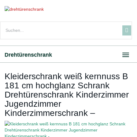
Skip
to
main
content
Drehtürenschrank
Toggl
navig
Kleiderschrank weiß kernnuss B
181 cm hochglanz Schrank
Drehtürenschrank Kinderzimmer
Jugendzimmer
Kinderzimmerschrank –