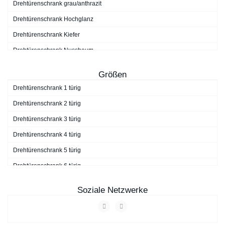
Drehtürenschrank grau/anthrazit
Drehtürenschrank Hochglanz
Drehtürenschrank Kiefer
Drehtürenschrank Nussbaum
Drehtürenschrank schwarz
Größen
Drehtürenschrank Walnuss
Drehtürenschrank 1 türig
Drehtürenschrank weiß
Drehtürenschrank 2 türig
Drehtürenschrank 3 türig
Drehtürenschrank 4 türig
Drehtürenschrank 5 türig
Drehtürenschrank 6 türig
Drehtürenschrank 7 türig
Soziale Netzwerke
Drehtürenschrank 9 türig