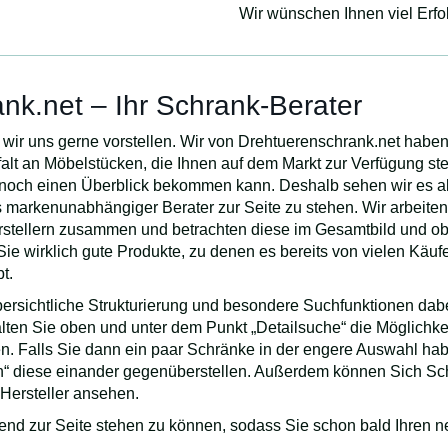
Wir wünschen Ihnen viel Erfo
nk.net – Ihr Schrank-Berater
 wir uns gerne vorstellen. Wir von Drehtuerenschrank.net habe
elfalt an Möbelstücken, die Ihnen auf dem Markt zur Verfügung st
 noch einen Überblick bekommen kann. Deshalb sehen wir es a
 markenunabhängiger Berater zur Seite zu stehen. Wir arbeiten
stellern zusammen und betrachten diese im Gesamtbild und obj
Sie wirklich gute Produkte, zu denen es bereits von vielen Käuf
t.
bersichtliche Strukturierung und besondere Suchfunktionen dab
lten Sie oben und unter dem Punkt „Detailsuche“ die Möglichkei
n. Falls Sie dann ein paar Schränke in der engere Auswahl ha
en“ diese einander gegenüberstellen. Außerdem können Sich S
 Hersteller ansehen.
zend zur Seite stehen zu können, sodass Sie schon bald Ihren 