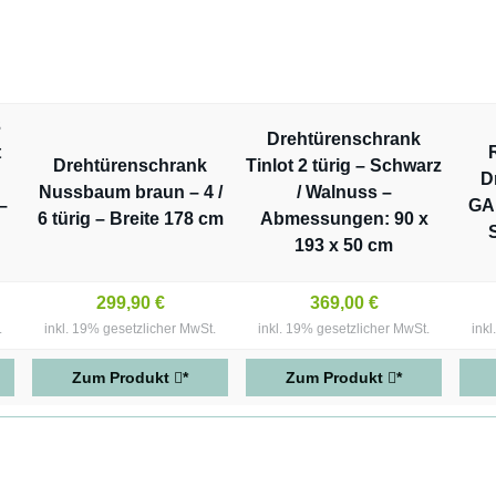
3
Drehtürenschrank
t
Drehtürenschrank
Tinlot 2 türig – Schwarz
D
Nussbaum braun – 4 /
/ Walnuss –
–
GA
6 türig – Breite 178 cm
Abmessungen: 90 x
193 x 50 cm
299,90 €
369,00 €
.
inkl. 19% gesetzlicher MwSt.
inkl. 19% gesetzlicher MwSt.
ink
Zum Produkt
*
Zum Produkt
*