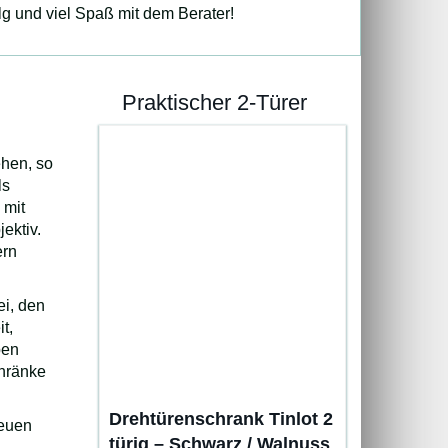
lg und viel Spaß mit dem Berater!
Praktischer 2-Türer
n
ehen, so
ls
 mit
ektiv.
ern
ei, den
t,
ben
chränke
Drehtürenschrank Tinlot 2
neuen
türig – Schwarz / Walnuss