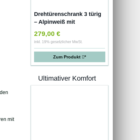
Drehtürenschrank 3 türig
– Alpinweiß mit
Absetzungen in
279,00 €
Hochglanz Schwarz –
inkl. 19% gesetzlicher MwSt.
Maße: B/H/T ca.135/200/60
cm
Zum Produkt
*
Ultimativer Komfort
nden
ren mit