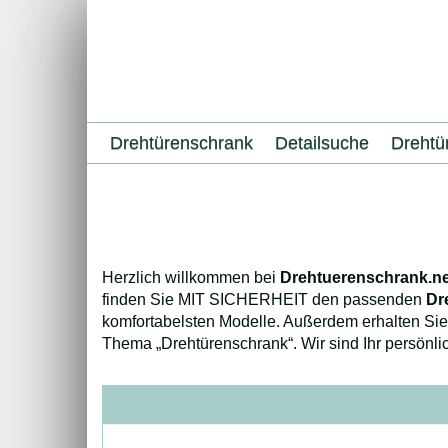
Skip
to
main
content
Drehtürenschrank
Detailsuche
Drehtü
Herzlich willkommen bei
Drehtuerenschrank.ne
finden Sie MIT SICHERHEIT den passenden
Dr
komfortabelsten Modelle. Außerdem erhalten Sie 
Thema „Drehtürenschrank“. Wir sind Ihr persö