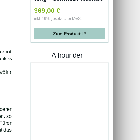
– Abmessungen: 90 x 193
369,00 €
x 50 cm
inkl. 19% gesetzlicher MwSt.
Zum Produkt
*
kennt
Allrounder
ankes.
wählt
nderen
en, so
 Türen
gt das