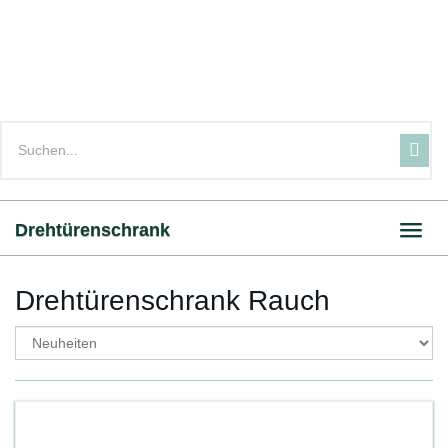
Skip
to
main
content
Drehtürenschrank
Toggl
navig
Drehtürenschrank Rauch