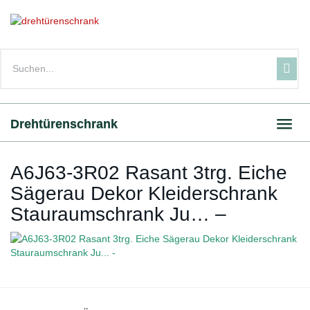
Skip
to
main
content
Drehtürenschrank
Toggl
navig
A6J63-3R02 Rasant 3trg. Eiche
Sägerau Dekor Kleiderschrank
Stauraumschrank Ju… –