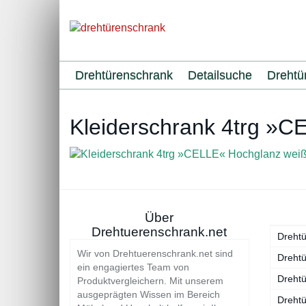
Skip
to
main
content
Drehtürenschrank
Detailsuche
Drehtü
Kleiderschrank 4trg »
Über
Drehtuerenschrank.net
Dreht
Wir von Drehtuerenschrank.net sind
Drehtü
ein engagiertes Team von
Drehtü
Produktvergleichern. Mit unserem
ausgeprägten Wissen im Bereich
Dreht