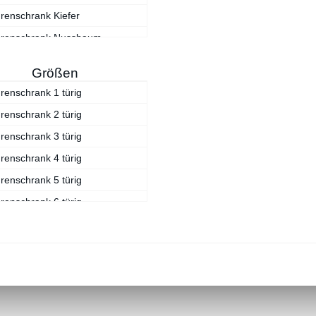
renschrank Kiefer
ürenschrank Nussbaum
renschrank schwarz
Größen
ürenschrank Walnuss
renschrank 1 türig
renschrank weiß
renschrank 2 türig
renschrank 3 türig
renschrank 4 türig
renschrank 5 türig
renschrank 6 türig
renschrank 7 türig
renschrank 9 türig