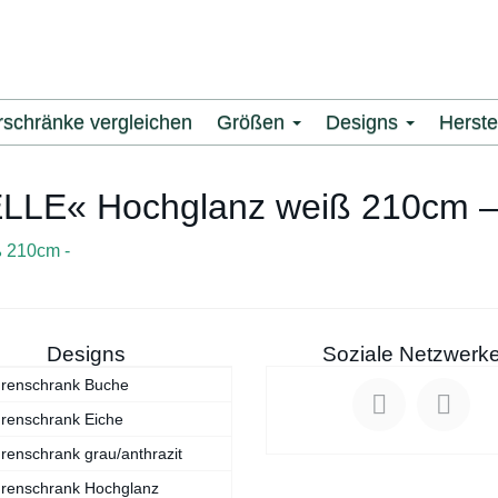
rschränke vergleichen
Größen
Designs
Herste
CELLE« Hochglanz weiß 210cm 
Designs
Soziale Netzwerk
ürenschrank Buche
renschrank Eiche
renschrank grau/anthrazit
ürenschrank Hochglanz