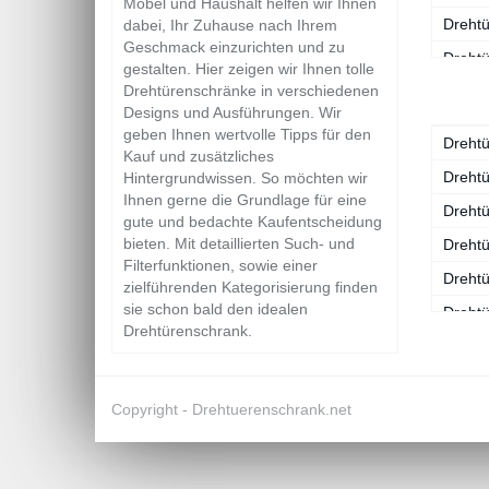
Möbel und Haushalt helfen wir Ihnen
Drehtü
dabei, Ihr Zuhause nach Ihrem
Geschmack einzurichten und zu
Dreht
gestalten. Hier zeigen wir Ihnen tolle
Drehtürenschränke in verschiedenen
Drehtü
Designs und Ausführungen. Wir
Dreht
geben Ihnen wertvolle Tipps für den
Drehtü
Kauf und zusätzliches
Drehtü
Drehtü
Hintergrundwissen. So möchten wir
Ihnen gerne die Grundlage für eine
Drehtü
gute und bedachte Kaufentscheidung
bieten. Mit detaillierten Such- und
Drehtü
Filterfunktionen, sowie einer
Drehtü
zielführenden Kategorisierung finden
sie schon bald den idealen
Drehtü
Drehtürenschrank.
Drehtü
Drehtü
Copyright -
Drehtuerenschrank.net