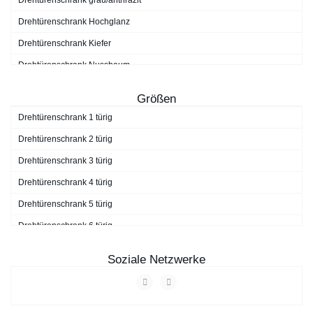
Drehtürenschrank grau/anthrazit
Drehtürenschrank Hochglanz
Drehtürenschrank Kiefer
Drehtürenschrank Nussbaum
Drehtürenschrank schwarz
Größen
Drehtürenschrank Walnuss
Drehtürenschrank 1 türig
Drehtürenschrank weiß
Drehtürenschrank 2 türig
Drehtürenschrank 3 türig
Drehtürenschrank 4 türig
Drehtürenschrank 5 türig
Drehtürenschrank 6 türig
Drehtürenschrank 7 türig
Soziale Netzwerke
Drehtürenschrank 9 türig