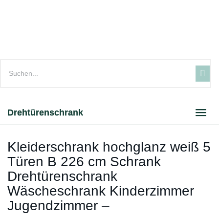
Skip
to
main
content
Drehtürenschrank
Toggl
navig
Kleiderschrank hochglanz weiß 5
Türen B 226 cm Schrank
Drehtürenschrank
Wäscheschrank Kinderzimmer
Jugendzimmer –