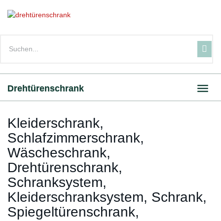
Skip
to
main
content
Drehtürenschrank
Toggl
navig
Kleiderschrank,
Schlafzimmerschrank,
Wäscheschrank,
Drehtürenschrank,
Schranksystem,
Kleiderschranksystem, Schrank,
Spiegeltürenschrank,