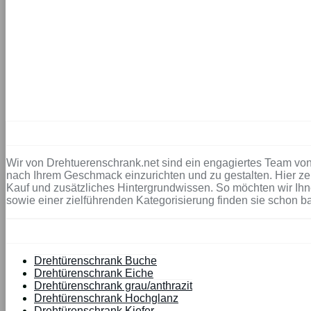
Wir von Drehtuerenschrank.net sind ein engagiertes Team von
nach Ihrem Geschmack einzurichten und zu gestalten. Hier ze
Kauf und zusätzliches Hintergrundwissen. So möchten wir Ihne
sowie einer zielführenden Kategorisierung finden sie schon b
Drehtürenschrank Buche
Drehtürenschrank Eiche
Drehtürenschrank grau/anthrazit
Drehtürenschrank Hochglanz
Drehtürenschrank Kiefer