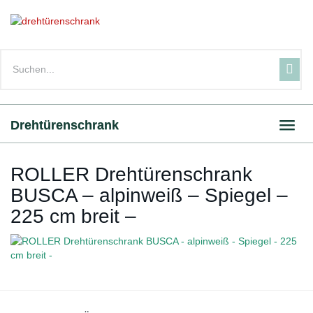
Skip
to
main
content
Drehtürenschrank
Toggl
navig
ROLLER Drehtürenschrank
BUSCA – alpinweiß – Spiegel –
225 cm breit –