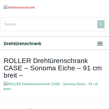
Skip
to
main
content
Drehtürenschrank
Toggl
navig
ROLLER Drehtürenschrank
CASE – Sonoma Eiche – 91 cm
breit –