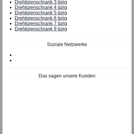
Drehtürenschrank 3 türig
Drehtürenschrank 4 türig
Drehtürenschrank 5 türig
Drehtürenschrank 6 türig
Drehtürenschrank 7 türig
Drehtürenschrank 9 türig
Soziale Netzwerke
Das sagen unsere Kunden