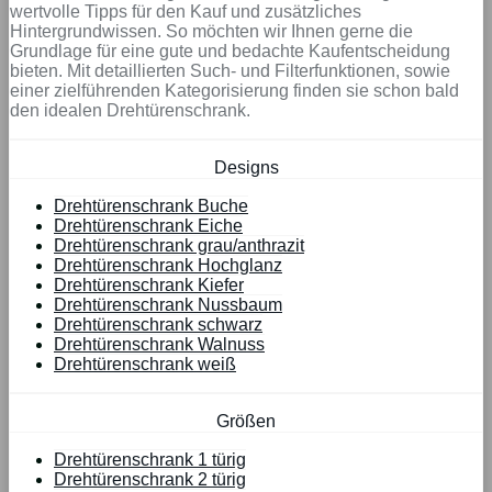
wertvolle Tipps für den Kauf und zusätzliches
Hintergrundwissen. So möchten wir Ihnen gerne die
Grundlage für eine gute und bedachte Kaufentscheidung
bieten. Mit detaillierten Such- und Filterfunktionen, sowie
einer zielführenden Kategorisierung finden sie schon bald
den idealen Drehtürenschrank.
Designs
Drehtürenschrank Buche
Drehtürenschrank Eiche
Drehtürenschrank grau/anthrazit
Drehtürenschrank Hochglanz
Drehtürenschrank Kiefer
Drehtürenschrank Nussbaum
Drehtürenschrank schwarz
Drehtürenschrank Walnuss
Drehtürenschrank weiß
Größen
Drehtürenschrank 1 türig
Drehtürenschrank 2 türig