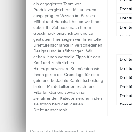
ein engagiertes Team von
Drehtü
Produktvergleichern. Mit unserem
ausgeprägten Wissen im Bereich
Dreht
Möbel und Haushalt helfen wir Ihnen
Drehtü
dabei, Ihr Zuhause nach Ihrem
Geschmack einzurichten und zu
Dreht
gestalten. Hier zeigen wir Ihnen tolle
Drehtürenschränke in verschiedenen
Drehtü
Designs und Ausführungen. Wir
Dreht
geben Ihnen wertvolle Tipps für den
Drehtü
Kauf und zusätzliches
Drehtü
Drehtü
Hintergrundwissen. So möchten wir
Ihnen gerne die Grundlage für eine
Drehtü
gute und bedachte Kaufentscheidung
bieten. Mit detaillierten Such- und
Drehtü
Filterfunktionen, sowie einer
Drehtü
zielführenden Kategorisierung finden
sie schon bald den idealen
Drehtü
Drehtürenschrank.
Drehtü
Drehtü
Copyright -
Drehtuerenschrank.net