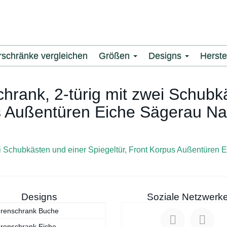
rschränke vergleichen
Größen
Designs
Herste
hrank, 2-türig mit zwei Schubk
us Außentüren Eiche Sägerau Na
Designs
Soziale Netzwerk
ürenschrank Buche
renschrank Eiche