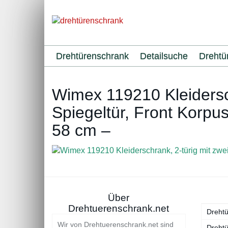
Skip
to
main
content
Drehtürenschrank
Detailsuche
Drehtü
Wimex 119210 Kleidersc
Spiegeltür, Front Korp
58 cm –
Über
Drehtuerenschrank.net
Dreht
Wir von Drehtuerenschrank.net sind
Drehtü