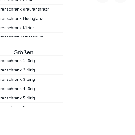
renschrank grau/anthrazit
ürenschrank Hochglanz
renschrank Kiefer
ürenschrank Nussbaum
renschrank schwarz
Größen
ürenschrank Walnuss
renschrank 1 türig
renschrank weiß
renschrank 2 türig
renschrank 3 türig
renschrank 4 türig
renschrank 5 türig
renschrank 6 türig
renschrank 7 türig
renschrank 9 türig