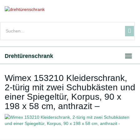
Skip
to
main
content
Drehtürenschrank
Toggl
navig
Wimex 153210 Kleiderschrank,
2-türig mit zwei Schubkästen und
einer Spiegeltür, Korpus, 90 x
198 x 58 cm, anthrazit –